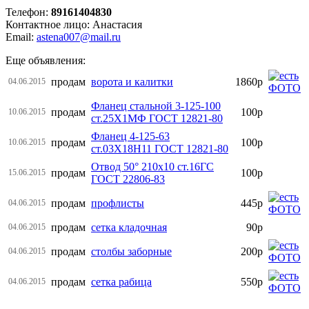
Телефон:
89161404830
Контактное лицо: Анастасия
Email:
astena007@mail.ru
Еще объявления:
продам
ворота и калитки
1860р
04.06.2015
Фланец стальной 3-125-100
продам
100р
10.06.2015
ст.25Х1МФ ГОСТ 12821-80
Фланец 4-125-63
продам
100р
10.06.2015
ст.03Х18Н11 ГОСТ 12821-80
Отвод 50° 210х10 ст.16ГС
продам
100р
15.06.2015
ГОСТ 22806-83
продам
профлисты
445р
04.06.2015
продам
сетка кладочная
90р
04.06.2015
продам
столбы заборные
200р
04.06.2015
продам
сетка рабица
550р
04.06.2015