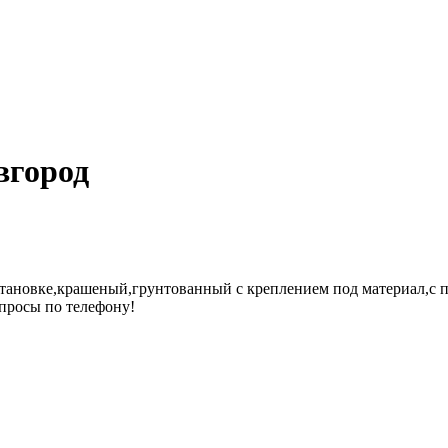
вгород
установке,крашеный,грунтованный с креплением под материал,с 
просы по телефону!