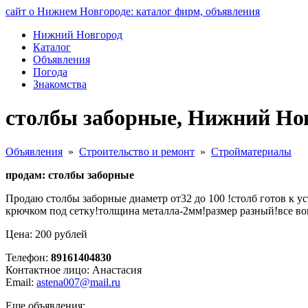
сайт о Нижнем Новгороде: каталог фирм, объявления
Нижний Новгород
Каталог
Объявления
Погода
Знакомства
столбы заборные, Нижний Но
Объявления
»
Строительство и ремонт
»
Стройматериалы
продам: столбы заборные
Продаю столбы заборные диаметр от32 до 100 !столб готов к 
крючком под сетку!толщина металла-2мм!размер разный!все во
Цена: 200 рублей
Телефон:
89161404830
Контактное лицо: Анастасия
Email:
astena007@mail.ru
Еще объявления: