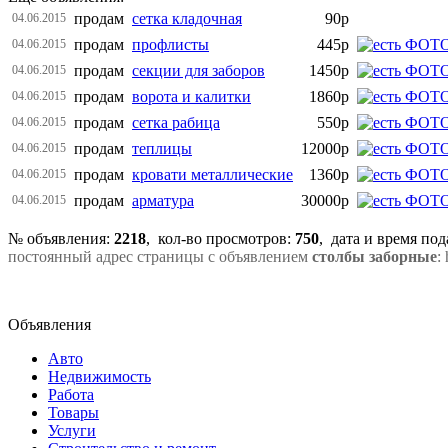
продам
сетка кладочная
90р
04.06.2015
продам
профлисты
445р
04.06.2015
продам
секции для заборов
1450р
04.06.2015
продам
ворота и калитки
1860р
04.06.2015
продам
сетка рабица
550р
04.06.2015
продам
теплицы
12000р
04.06.2015
продам
кровати металлические
1360р
04.06.2015
продам
арматура
30000р
04.06.2015
№ объявления:
2218
, кол-во просмотров
:
750
, дата и время по
постоянный адрес страницы с объявлением
столбы заборные
:
Объявления
Авто
Недвижимость
Работа
Товары
Услуги