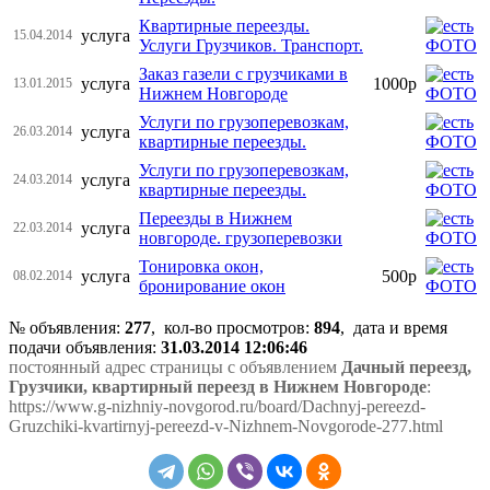
Квартирные переезды.
услуга
15.04.2014
Услуги Грузчиков. Транспорт.
Заказ газели с грузчиками в
услуга
1000р
13.01.2015
Нижнем Новгороде
Услуги по грузоперевозкам,
услуга
26.03.2014
квартирные переезды.
Услуги по грузоперевозкам,
услуга
24.03.2014
квартирные переезды.
Переезды в Нижнем
услуга
22.03.2014
новгороде. грузоперевозки
Тонировка окон,
услуга
500р
08.02.2014
бронирование окон
№ объявления:
277
, кол-во просмотров
:
894
, дата и время
подачи объявления:
31.03.2014 12:06:46
постоянный адрес страницы с объявлением
Дачный переезд,
Грузчики, квартирный переезд в Нижнем Новгороде
:
https://www.g-nizhniy-novgorod.ru/board/Dachnyj-pereezd-
Gruzchiki-kvartirnyj-pereezd-v-Nizhnem-Novgorode-277.html