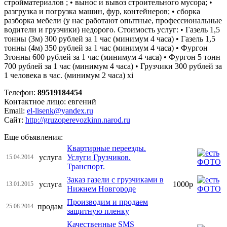
стройматериалов ; • вынос и вывоз строительного мусора; •
разгрузка и погрузка машин, фур, контейнеров; • сборка
разборка мебели (у нас работают опытные, профессиональные
водители и грузчики) недорого. Стоимость услуг: • Газель 1,5
тонны (3м) 300 рублей за 1 час (минимум 4 часа) • Газель 1,5
тонны (4м) 350 рублей за 1 час (минимум 4 часа) • Фургон
3тонны 600 рублей за 1 час (минимум 4 часа) • Фургон 5 тонн
700 рублей за 1 час (минимум 4 часа) • Грузчики 300 рублей за
1 человека в час. (минимум 2 часа) xi
Телефон:
89519184454
Контактное лицо: евгений
Email:
el-lisenk@yandex.ru
Сайт:
http://gruzoperevozkinn.narod.ru
Еще объявления:
Квартирные переезды.
услуга
Услуги Грузчиков.
15.04.2014
Транспорт.
Заказ газели с грузчиками в
услуга
1000р
13.01.2015
Нижнем Новгороде
Производим и продаем
продам
25.08.2014
защитную пленку
Качественные SMS