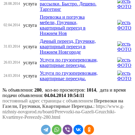
услуга
рассылки. Быстро. Дешево.
28.08.2014
Таргетинг
Перевозка и погрузка
мебели, Грузчики,
услуга
02.04.2014
квартирный переезд в
Нижнем Нов
Дачный переезд, Грузчики,
услуга
квартирный переезд в
31.03.2014
Нижнем Новгороде
Услуги по грузоперевозкам,
услуга
26.03.2014
квартирные переезды.
Услуги по грузоперевозкам,
услуга
24.03.2014
квартирные переезды.
№ объявления:
280
, кол-во просмотров
:
1014
, дата и время
подачи объявления:
04.04.2014 10:54:11
постоянный адрес страницы с объявлением
Перевозки на
Газели, Грузчики, Квартирные Переезды.
: https://www.g-
nizhniy-novgorod.ru/board/Perevozki-na-Gazeli-Gruzchiki-
Kvartirnye-Pereezdy-280.html